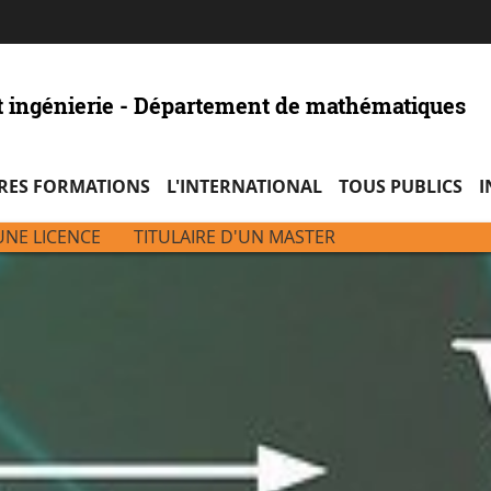
Aller
Navigation
Accès
Connexion
au
directs
contenu
t ingénierie - Département de mathématiques
RES FORMATIONS
L'INTERNATIONAL
TOUS PUBLICS
I
UNE LICENCE
TITULAIRE D'UN MASTER