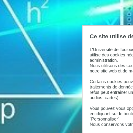
Ce site utilise 
L'Université de Toulou
utilise des cookies né
administration.
Nous utilisons des coo
notre site web et de 
Certains cookies peuve
traitements de données
refus peut entrainer u
audios, cartes).
Vous pouvez vous oppo
en cliquant sur le bout
"Personnaliser".
Nous conservons votre