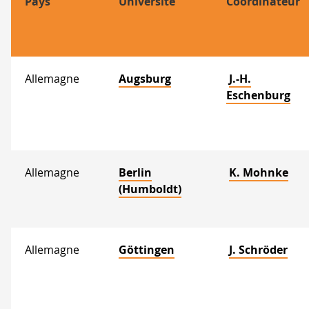
Pays
Université
Coordinateur
Table
des
Allemagne
Augsburg
J.-H.
Eschenburg
accords
ERASMUS
Allemagne
Berlin
K. Mohnke
(Humboldt)
Allemagne
Göttingen
J. Schröder