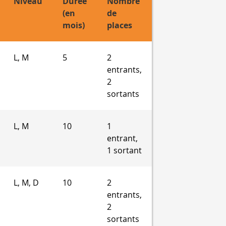
Niveau
Durée
Nombre
(en
de
mois)
places
L, M
5
2
entrants,
2
sortants
L, M
10
1
entrant,
1 sortant
L, M, D
10
2
entrants,
2
sortants