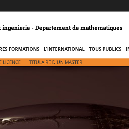
Aller
Navigation
Accès
Connexion
au
directs
contenu
t ingénierie - Département de mathématiques
RES FORMATIONS
L'INTERNATIONAL
TOUS PUBLICS
I
E LICENCE
TITULAIRE D'UN MASTER