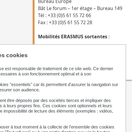
Bureau Europe
Bât Le forum – 1er étage – Bureau 149
Tél : +33 (0)5 61 55 72 66
Fax : +33 (0)5 61 55 72 28
Mobilités ERASMUS sortantes
:
Tél : +33 (0)5 61 55 72 66
des cookies
Mobilités ERASMUS entrantes
:
rose-marie.duchesne@univ-tlse3.fr
se est responsable de traitement de ce site web. Ce dernier
Tél: +33(0)5 61 55 62 40
cessaires à son fonctionnement optimal et à son
kies "essentiels" car ils permettent d'assurer la navigation sur
mesurer son audience.
nt être déposés par des sociétés tierces et impliquer des
 à leurs propres fins. Ces cookies sont optionnels et leurs
ne impossibilité de lecture des éléments (exemples : vidéos,
ser à tout moment à la collecte de l'ensemble des cookies