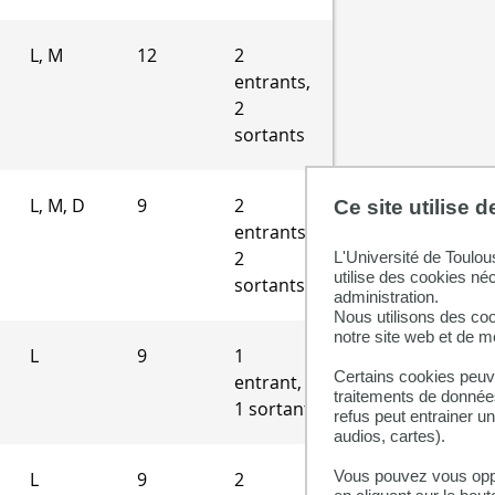
L, M
12
2
entrants,
2
sortants
L, M, D
9
2
Ce site utilise 
entrants,
2
L'Université de Toulou
utilise des cookies né
sortants
administration.
Nous utilisons des coo
notre site web et de 
L
9
1
Certains cookies peuve
entrant,
traitements de données
1 sortant
refus peut entrainer u
audios, cartes).
Vous pouvez vous oppo
L
9
2