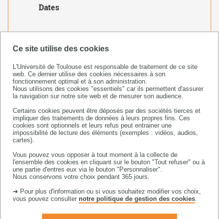
Dates
Créé le
20 février 2019
Ce site utilise des cookies
L'Université de Toulouse est responsable de traitement de ce site
web. Ce dernier utilise des cookies nécessaires à son
fonctionnement optimal et à son administration.
Nous utilisons des cookies "essentiels" car ils permettent d'assurer
la navigation sur notre site web et de mesurer son audience.
Certains cookies peuvent être déposés par des sociétés tierces et
impliquer des traitements de données à leurs propres fins. Ces
cookies sont optionnels et leurs refus peut entrainer une
impossibilité de lecture des éléments (exemples : vidéos, audios,
cartes).
Faculté sciences et ingénierie
Bâtiment 3R1 b2 / 3e étage
Vous pouvez vous opposer à tout moment à la collecte de
l'ensemble des cookies en cliquant sur le bouton "Tout refuser" ou à
118 route de Narbonne
une partie d'entres eux via le bouton "Personnaliser".
31062 Toulouse cedex 09
Nous conservons votre choix pendant 365 jours.
+33 (0)5 82 52 57 21/22
➜ Pour plus d'information ou si vous souhaitez modifier vos choix,
vous pouvez consulter
notre politique de gestion des cookies
.