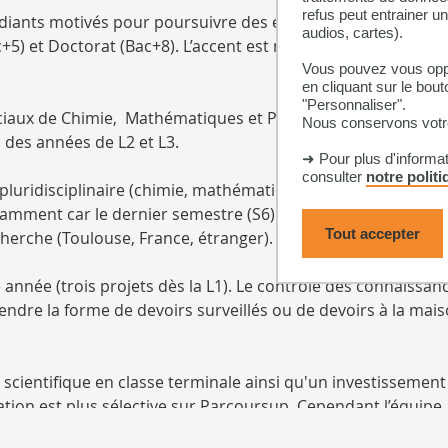
refus peut entrainer u
udiants motivés pour poursuivre des études longues dès leu
audios, cartes).
+5) et Doctorat (Bac+8). L’accent est mis sur la formation pa
Vous pouvez vous oppo
en cliquant sur le bout
"Personnaliser".
aux de Chimie, Mathématiques et Physique, la spécialisati
Nous conservons votre
 des années de L2 et L3.
➜ Pour plus d'informa
consulter
notre polit
pluridisciplinaire (chimie, mathématiques et physique), et s
amment car le dernier semestre (S6) est libéré de cours et
Tout accepter
herche (Toulouse, France, étranger).
 année (trois projets dès la L1). Le contrôle des connaissan
endre la forme de devoirs surveillés ou de devoirs à la mais
scientifique en classe terminale ainsi qu'un investissement
tion est plus sélective sur Parcoursup. Cependant l’équipe
ment que des passerelles entrantes et sortantes entre le pa