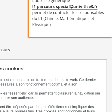
L'adresse générique
l1-parcours-special@univ-tlse3.fr
permet de contacter les responsables
du L1 (Chimie, Mathématiques et
Physique)
rcours
t lequel
des cookies
se est responsable de traitement de ce site web. Ce dernier
cessaires à son fonctionnement optimal et à son
kies "essentiels" car ils permettent d'assurer la navigation sur
mesurer son audience.
nt être déposés par des sociétés tierces et impliquer des
 à leurs propres fins. Ces cookies sont optionnels et leurs