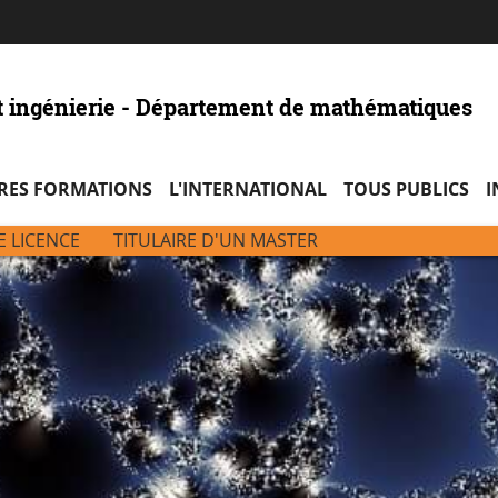
Aller
Navigation
Accès
Connexion
au
directs
contenu
t ingénierie - Département de mathématiques
RES FORMATIONS
L'INTERNATIONAL
TOUS PUBLICS
I
E LICENCE
TITULAIRE D'UN MASTER