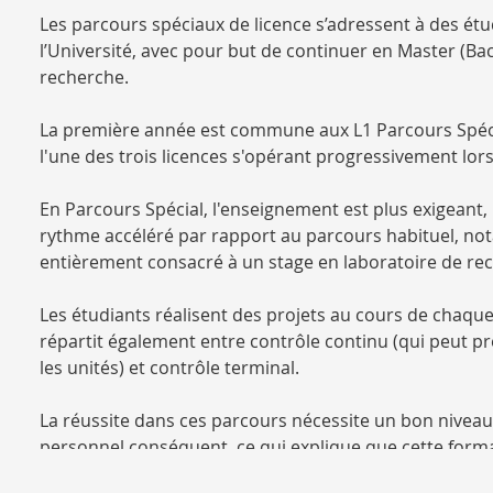
Les parcours spéciaux de licence s’adressent à des ét
l’Université, avec pour but de continuer en Master (Bac
recherche.
La première année est commune aux L1 Parcours Spéci
l'une des trois licences s'opérant progressivement lors
En Parcours Spécial, l'enseignement est plus exigeant, 
rythme accéléré par rapport au parcours habituel, not
entièrement consacré à un stage en laboratoire de rec
Les étudiants réalisent des projets au cours de chaque
répartit également entre contrôle continu (qui peut pr
les unités) et contrôle terminal.
La réussite dans ces parcours nécessite un bon niveau 
personnel conséquent, ce qui explique que cette forma
pédagogique suit les étudiants de près. A noter égale