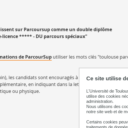
raissent sur Parcoursup comme un double diplôme
-licence ***** - DU parcours spéciaux"
rmations de ParcourSup
utiliser les mots clés "toulouse pa
in), les candidats sont encouragés à candidater sur n'impor
Ce site utilise 
émentaire, en indiquant dans la lettre de motivation s'ils
tique ou physique.
L'Université de Toulou
utilise des cookies né
administration.
Nous utilisons des coo
notre site web et de 
Certains cookies peuve
traitements de données