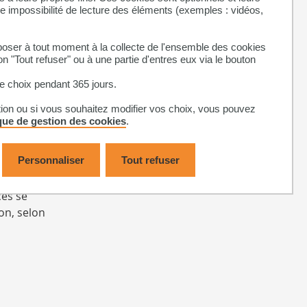
ne impossibilité de lecture des éléments (exemples : vidéos,
r entrée à
r la
ser à tout moment à la collecte de l'ensemble des cookies
on "Tout refuser" ou à une partie d'entres eux via le bouton
on sur
 choix pendant 365 jours.
tion ou si vous souhaitez modifier vos choix, vous pouvez
ique de gestion des cookies
.
ur un
Personnaliser
Tout refuser
ces se
on, selon
rcours