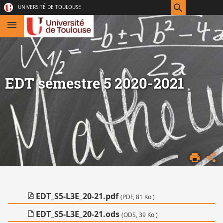
Aller
Navigation
Accès
Connexion
UNIVERSITÉ DE TOULOUSE
au
directs
contenu
EDT semestre 5 2020-2021
DÉPARTEMENT
DE
MATHÉMATIQUES
L3
EDT_S5-L3E_20-21.pdf
(PDF, 81 Ko )
E
EDT_S5-L3E_20-21.ods
(ODS, 39 Ko )