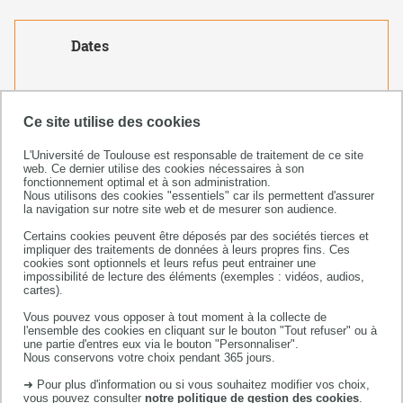
Dates
Créé le
26 août 2020
Ce site utilise des cookies
L'Université de Toulouse est responsable de traitement de ce site
web. Ce dernier utilise des cookies nécessaires à son
fonctionnement optimal et à son administration.
Nous utilisons des cookies "essentiels" car ils permettent d'assurer
la navigation sur notre site web et de mesurer son audience.
Certains cookies peuvent être déposés par des sociétés tierces et
impliquer des traitements de données à leurs propres fins. Ces
cookies sont optionnels et leurs refus peut entrainer une
impossibilité de lecture des éléments (exemples : vidéos, audios,
cartes).
Faculté sciences et ingénierie
Bâtiment 3R1 b2 / 3e étage
Vous pouvez vous opposer à tout moment à la collecte de
l'ensemble des cookies en cliquant sur le bouton "Tout refuser" ou à
118 route de Narbonne
une partie d'entres eux via le bouton "Personnaliser".
31062 Toulouse cedex 09
Nous conservons votre choix pendant 365 jours.
+33 (0)5 82 52 57 21/22
➜ Pour plus d'information ou si vous souhaitez modifier vos choix,
vous pouvez consulter
notre politique de gestion des cookies
.