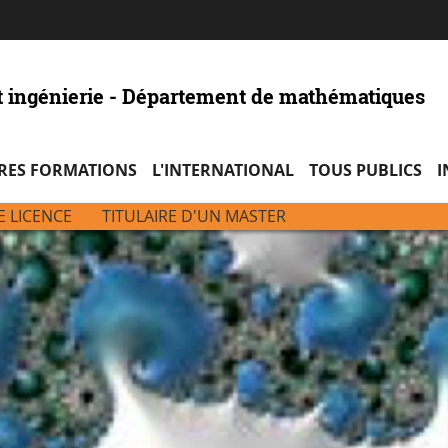
Aller
Navigation
Accès
Connexion
au
directs
contenu
t ingénierie - Département de mathématiques
RES FORMATIONS
L'INTERNATIONAL
TOUS PUBLICS
I
E LICENCE
TITULAIRE D'UN MASTER