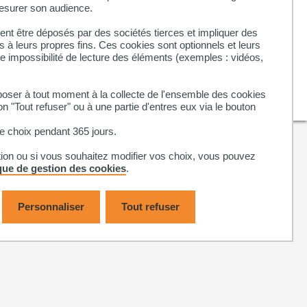
Syllabus 2019-2020
mesurer son audience.
Syllabus 2018-2019
nt être déposés par des sociétés tierces et impliquer des
Syllabus 2017-2018
 à leurs propres fins. Ces cookies sont optionnels et leurs
ne impossibilité de lecture des éléments (exemples : vidéos,
Syllabus 2016-2017
Syllabus 2015-2016
ser à tout moment à la collecte de l'ensemble des cookies
 A6
on "Tout refuser" ou à une partie d'entres eux via le bouton
 choix pendant 365 jours.
tion ou si vous souhaitez modifier vos choix, vous pouvez
ique de gestion des cookies
.
Personnaliser
Tout refuser