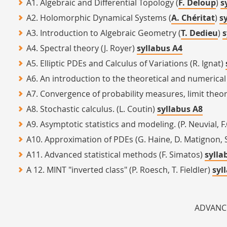
A1. Algebraic and Differential Topology (
F. Deloup
)
s
A2. Holomorphic Dynamical Systems (
A. Chéritat
)
s
A3. Introduction to Algebraic Geometry (
T. Dedieu
)
s
A4. Spectral theory (J. Royer)
syllabus A4
A5. Elliptic PDEs and Calculus of Variations (R. Ignat)
A6. An introduction to the theoretical and numerical
A7. Convergence of probability measures, limit theor
A8. Stochastic calculus. (L. Coutin)
syllabus A8
A9. Asymptotic statistics and modeling. (P. Neuvial,
A10. Approximation of PDEs (G. Haine, D. Matignon, 
A11. Advanced statistical methods (F. Simatos)
sylla
A 12. MINT "inverted class" (P. Roesch, T. Fieldler)
syl
ADVANCE