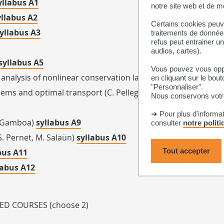
yllabus A1
notre site web et de 
yllabus A2
Certains cookies peuve
yllabus A3
traitements de données
refus peut entrainer u
audios, cartes).
syllabus A5
Vous pouvez vous oppo
 analysis of nonlinear conservation laws (F. Boyer)
syllabus
en cliquant sur le bout
"Personnaliser".
ems and optimal transport (C. Pellegrini) syllabus A7
Nous conservons votre
➜ Pour plus d'informa
 F.Gamboa)
syllabus A9
consulter
notre polit
S. Pernet, M. Salaün)
syllabus A10
Tout accepter
bus A11
labus A12
D COURSES (choose 2)